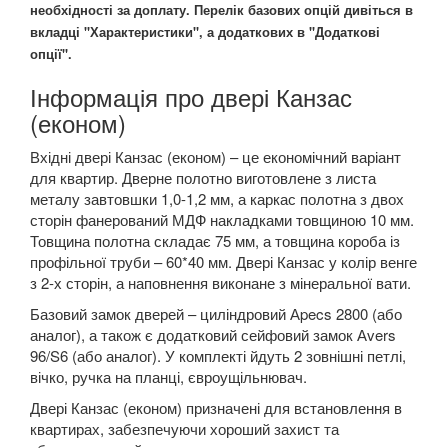
необхідності за доплату. Перелік базових опцій дивіться в
вкладці "Характеристики", а додаткових в "Додаткові
опції".
Інформація про двері Канзас
(економ)
Вхідні двері Канзас (економ) – це економічний варіант
для квартир. Дверне полотно виготовлене з листа
металу завтовшки 1,0-1,2 мм, а каркас полотна з двох
сторін фанерований МДФ накладками товщиною 10 мм.
Товщина полотна складає 75 мм, а товщина короба із
профільної труби – 60*40 мм. Двері Канзас у колір венге
з 2-х сторін, а наповнення виконане з мінеральної вати.
Базовий замок дверей – циліндровий Аpecs 2800 (або
аналог), а також є додатковий сейфовий замок Аvers
96/S6 (або аналог). У комплекті йдуть 2 зовнішні петлі,
вічко, ручка на планці, євроущільнювач.
Двері Канзас (економ) призначені для встановлення в
квартирах, забезпечуючи хороший захист та