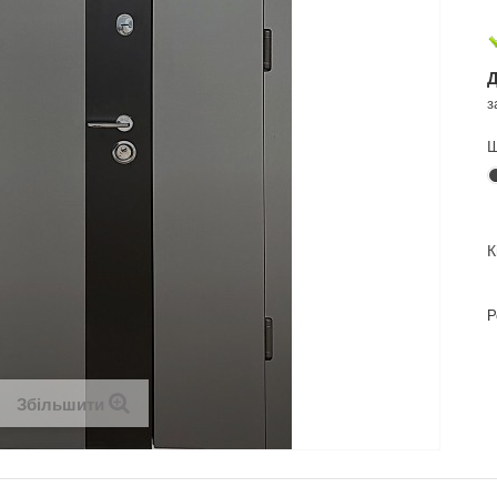
Д
з
Ш
К
Р
Збільшити