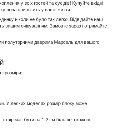
плення у всіх гостей та сусідів! Купуйте вхідні
яку вона приносить у ваше життя.
динку ніколи не було так легко. Відвідайте наш
ають вашим очікуванням. Замовте зараз і отримайте
ими полуторними дверима Марсель для вашого
й
і розміри:
ки. У деяких моделях розмір блоку може
 отвір має бути на 1-2 см більше з кожної