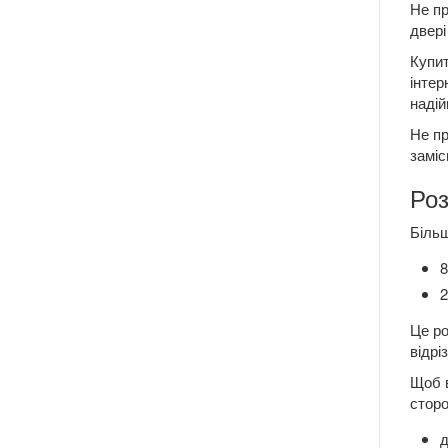
Не пр
двері
Купит
інтер
надій
Не пр
заміс
Роз
Більш
8
2
Це ро
відрі
Щоб в
сторо
д