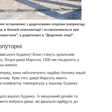
 які встановлені з додатковими опціями (наприклад:
дуть в базовій комплектації і встановлюються при
теристики", а додаткових в "Додаткові опції".
олуторні
аміського будинку! Вони стануть ідеальним
у. Вхідні двері Марсель 1200 мм поєднують у
ші вимоги.
перед, вони забезпечують надійну безпеку вашій
о злому. Крім того, двері Марсель мають
ати комфортну температуру у вашому будинку
для вашого будинку. Їх вишуканий дизайн та
ете вибрати двері, які ідеально підійдуть до