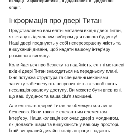
вкладці "Характеристики", а додаткових в "Додаткові
опції".
Інформація про двері Титан
Представляємо вам елітні металеві вхідні двері Титан,
які стануть ідеальним вибором для вашого будинку!
Наші двері поєднують у собі неперевершену якість та
вишуканий дизайн, щоб надати вашому інтер'єру
розкішного вигляду.
Коли йдеться про безпеку та надійність, елітні металеві
вхідні двері Титан знаходяться на передньому плані.
Їхня потужна структура та спеціальні механізми
захисту забезпечують непроникність та запобігають
несанкціонованому доступу. Ви можете бути впевнені,
що ваш будинок та ваша сім'я захищені.
Але елітність дверей Титан не обмежується лише
безпекою. Вони також є елегантним елементом
інтер'єру. Наша колекція включає двері з молдингом,
які додають шарм та вишуканість у вашому просторі.
Їхній вишуканий дизайн і колір антрацит надають