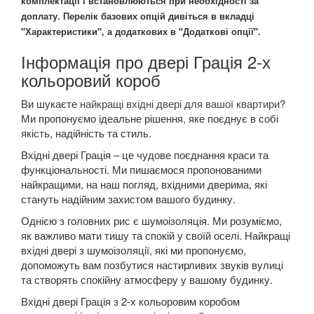
комплектації і встановлюються при необхідності за
доплату. Перелік базових опцій дивіться в вкладці
"Характеристики", а додаткових в "Додаткові опції".
Інформація про двері Грація 2-х
кольоровий короб
Ви шукаєте
найкращі вхідні двері для вашої квартири
?
Ми пропонуємо ідеальне рішення, яке поєднує в собі
якість, надійність та стиль.
Вхідні двері Грація – це чудове поєднання краси та
функціональності. Ми пишаємося пропонованими
найкращими, на наш погляд, вхідними дверима, які
стануть надійним захистом вашого будинку.
Однією з головних рис є шумоізоляція. Ми розуміємо,
як важливо мати тишу та спокій у своїй оселі. Найкращі
вхідні двері з шумоізоляції, які ми пропонуємо,
допоможуть вам позбутися настирливих звуків вулиці
та створять спокійну атмосферу у вашому будинку.
Вхідні двері Грація з 2-х кольоровим коробом