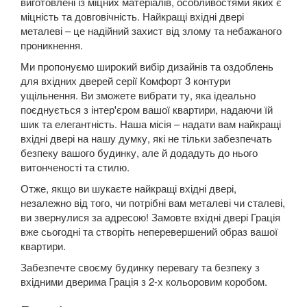
виготовлені із міцних матеріалів, особливостями яких є
міцність та довговічність. Найкращі вхідні двері
металеві – це надійний захист від злому та небажаного
проникнення.
Ми пропонуємо широкий вибір дизайнів та оздоблень
для вхідних дверей серії Комфорт 3 контури
ущільнення. Ви зможете вибрати ту, яка ідеально
поєднується з інтер'єром вашої квартири, надаючи їй
шик та елегантність. Наша місія – надати вам найкращі
вхідні двері на нашу думку, які не тільки забезпечать
безпеку вашого будинку, але й додадуть до нього
витонченості та стилю.
Отже, якщо ви шукаєте найкращі вхідні двері,
незалежно від того, чи потрібні вам металеві чи сталеві,
ви звернулися за адресою! Замовте вхідні двері Грація
вже сьогодні та створіть неперевершений образ вашої
квартири.
Забезпечте своєму будинку перевагу та безпеку з
вхідними дверима Грація з 2-х кольоровим коробом.