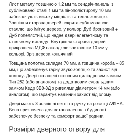
Лист металу товщиною 1,2 мм та сендвіч-панель із
сублімованої сталі 1 мм та пінополістиролу 10 мм
забезпечують високу міцність та теплоізоляцію.
Зовнішня сторона дверей покрита сублімованою
сталлю, що імітує дерево, у кольорі Дуб бронзовий +
Дуб попелястий, що надає двері елегантному та
стильному вигляду. Внутрішня сторона дверей
прикрашена МДФ накладкою завтовшки 10 мм у
кольорі. Зріз дерева коньячний.
Товщина полотна складає 70 мм, а товщина короба – 85
мм, що забезпечує гарну звукоізоляцію та захист від
холоду. Двері оснащені основним циліндровим замком
Тип 252 (або аналогом) та додатковим сувальдним
замком Кедр 3В8-8Д з ригелями діаметром 14 мм (або
аналогом), що гарантує надійний захист від злому.
Двері мають 3 зовнішні петлі та ручку на розетці АФІНА.
Вона призначена для встановлення в будинок і
забезпечує безпеку та комфорт вашої родини.
Розміри дверного отвору для