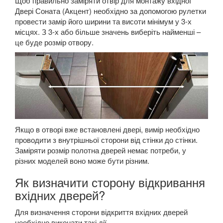
Щоб правильно заміряти отвір для монтажу вхідної
Двері Соната (Акцент) необхідно за допомогою рулетки
провести замір його ширини та висоти мінімум у 3-х
місцях. З 3-х або більше значень виберіть найменші –
це буде розмір отвору.
Якщо в отворі вже встановлені двері, вимір необхідно
проводити з внутрішньої сторони від стінки до стінки.
Заміряти розмір полотна дверей немає потреби, у
різних моделей воно може бути різним.
Як визначити сторону відкривання
вхідних дверей?
Для визначення сторони відкриття вхідних дверей
необхідно виконати такі дії.