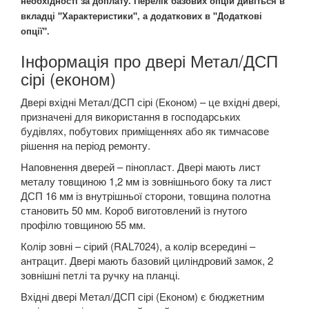
необхідності за доплату. Перелік базових опцій дивіться в
вкладці "Характеристики", а додаткових в "Додаткові
опції".
Інформація про двері Метал/ДСП
сірі (економ)
Двері вхідні Метал/ДСП сірі (Економ) – це вхідні двері,
призначені для використання в господарських
будівлях, побутових приміщеннях або як тимчасове
рішення на період ремонту.
Наповнення дверей – пінопласт. Двері мають лист
металу товщиною 1,2 мм із зовнішнього боку та лист
ДСП 16 мм із внутрішньої сторони, товщина полотна
становить 50 мм. Короб виготовлений із гнутого
профілю товщиною 55 мм.
Колір зовні – сірий (RAL7024), а колір всередині –
антрацит. Двері мають базовий циліндровий замок, 2
зовнішні петлі та ручку на планці.
Вхідні двері Метал/ДСП сірі (Економ) є бюджетним