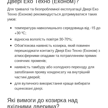
Двері Еко Техно (Економ)?
Для тривалої та безпроблемної експлуатації Двері Еко
Техно (Економ) рекомендується дотримуватися таких
умов:
температура навколишнього середовища від -15 до
+30 ºС;
відносна вологість повітря 30-70%;
Обов'язкова наявність козирка, який повинен
перешкоджати контакту Двері Еко Техно (Економ) з
атмосферними опадами та потраплянням прямих
сонячних променів;
наявність тамбуру або холодного переходу для
запобігання прояву конденсату на внутрішній
частині дверей;
для вуличного використання краще вибирати
оцинковані двері
.
Які вимоги до козирка над
вхідними дверима?