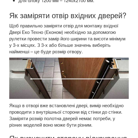
для блоку 1200 мм – 1240х2100 мм.
Як заміряти отвір вхідних дверей?
Щоб правильно заміряти отвір для монтажу вхідної
Двері Еко Техно (Економ) необхідно за допомогою
рулетки провести замір його ширини та висоти мінімум
у 3-х місцях. З 3-х або більше значень виберіть
найменші – це буде розмір отвору.
Якщо в отворі вже встановлені двері, вимір необхідно
проводити з внутрішньої сторони від стінки до стінки.
Заміряти розмір полотна дверей немає потреби, у
різних моделей воно може бути різним.
Як визначити сторону відкривання