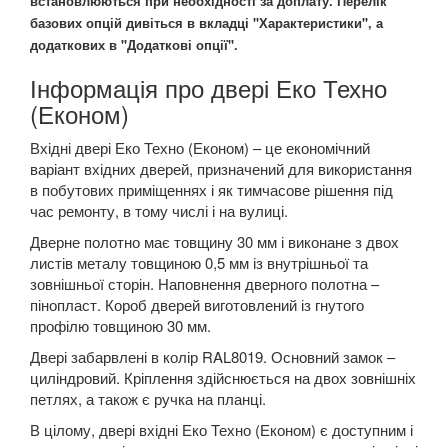
встановлюються при необхідності за доплату. Перелік
базових опцій дивіться в вкладці "Характеристики", а
додаткових в "Додаткові опції".
Інформація про двері Еко Техно
(Економ)
Вхідні двері Еко Техно (Економ) – це економічний
варіант вхідних дверей, призначений для використання
в побутових приміщеннях і як тимчасове рішення під
час ремонту, в тому числі і на вулиці.
Дверне полотно має товщину 30 мм і виконане з двох
листів металу товщиною 0,5 мм із внутрішньої та
зовнішньої сторін. Наповнення дверного полотна –
пінопласт. Короб дверей виготовлений із гнутого
профілю товщиною 30 мм.
Двері забарвлені в колір RAL8019. Основний замок –
циліндровий. Кріплення здійснюється на двох зовнішніх
петлях, а також є ручка на планці.
В цілому, двері вхідні Еко Техно (Економ) є доступним і