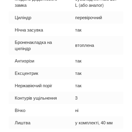
замка
L (або аналог)
Циліндр
перевірочний
Нічна засувка
так
Броненакладка на
втоплена
циліндр
Антизрізи
так
Ексцентрик
так
Нержавіючий поріг
так
Контурів ущільнення
3
Вічко
ні
Лиштва
у комплекті, 40 мм