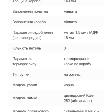
Товщина короба
140 мм
Заповнення полотна
мінвата
Заповнення короба
мінвата
Параметри оздоблення
метал 1,5 мм / МДФ
(зовні/всередині)
16 мм
Кількість петель
3
Параметри
терморозрив із
терморозриву
корка по коробу
Тип ручки
на розетці
Модель ручки
чорна
циліндровий Kale
Модель замка
252 (або аналог)
Модель додаткового
сувальдний Kale 257