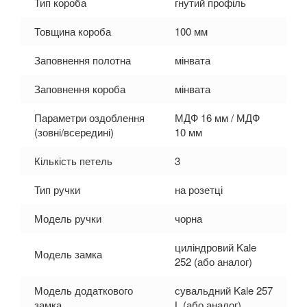
Тип короба
гнутий профіль
Товщина короба
100 мм
Заповнення полотна
мінвата
Заповнення короба
мінвата
Параметри оздоблення
МДФ 16 мм / МДФ
(зовні/всередині)
10 мм
Кількість петель
3
Тип ручки
на розетці
Модель ручки
чорна
циліндровий Kale
Модель замка
252 (або аналог)
Модель додаткового
сувальдний Kale 257
замка
L (або аналог)