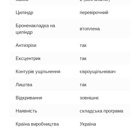
Циліндр
перевірочний
Броненакладка на
втоплена
циліндр
Антизрізи
так
Ексцентрик
так
Контурів ущільнення
євроущільнювач
Лиштва
так
Відкривання
зовнішнє
Наявність
складська програма
Країна виробництва
Україна