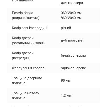
для квартири
Розмір блока
960*2040 мм,
(ширина*висота)
860*2040 мм
Колір зовні/всередині
різний
Колір дверей
дуб портовий
(загальний чи зовні)
Колір дверей
білий супермат
(всередині)
Фарбування короба
однокольорове
Товщина дверного
96 мм
полотна
Товщина металу
1,2 мм
полотна