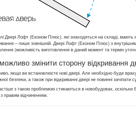
і Двері Лофт (Економ Плюс), які знаходяться на складі, мають як
ивання – лише зовнішній. Двері Лофт (Економ Плюс) з внутрішні
лення (можливість виготовлення в даний момент та термін уточ
можливо змінити сторону відкривання д
во, якщо ви встановлюєте нові двері. Але необхідно буде враху
ної безпеки, а також при відкриванні двері не повинні зачіпати с
стіше з такою проблемою стикаються в новобудовах, оскільки б
 з правим відчиненням.