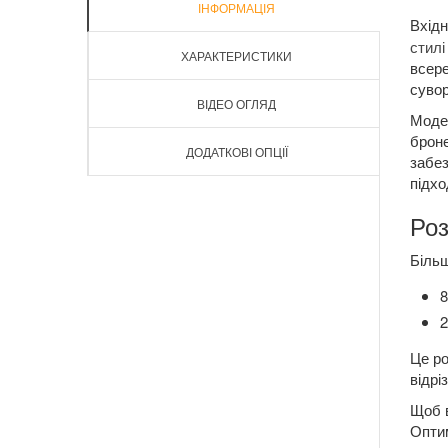
ІНФОРМАЦІЯ
Вхідн
стилі
ХАРАКТЕРИСТИКИ
всере
сувор
ВІДЕО ОГЛЯД
Модел
броне
ДОДАТКОВІ ОПЦІЇ
забез
підхо
Роз
Більш
8
2
Це ро
відрі
Щоб в
Оптим