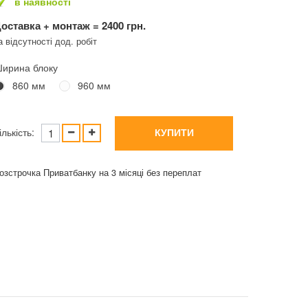
в наявності
оставка + монтаж = 2400 грн.
а відсутності дод. робіт
ирина блоку
860 мм
960 мм
ількість:
КУПИТИ
озстрочка Приватбанку на 3 місяці без переплат