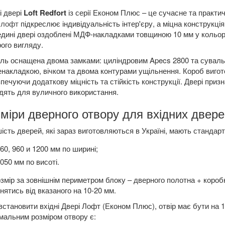
і двері
Loft Redfort
із серії
Економ Плюс
– це сучасне та практич
 лофт
підкреслює індивідуальність інтер'єру, а міцна конструкція
дині двері оздоблені МДФ-накладками товщиною 10 мм у кольорі
ого вигляду.
ь оснащена двома замками: циліндровим Apecs 2800 та сувальд
накладкою, вічком та двома контурами ущільнення. Короб вигото
печуючи додаткову міцність та стійкість конструкції. Двері приз
дять для вуличного використання.
міри дверного отвору для вхідних двере
ість дверей, які зараз виготовляються в Україні, мають стандартн
60, 960 и 1200 мм по ширині;
050 мм по висоті.
змір за зовнішнім периметром блоку – дверного полотна + короб
знятись від вказаного на 10-20 мм.
становити вхідні Двері Лофт (Економ Плюс), отвір має бути на 1
альним розміром отвору є: