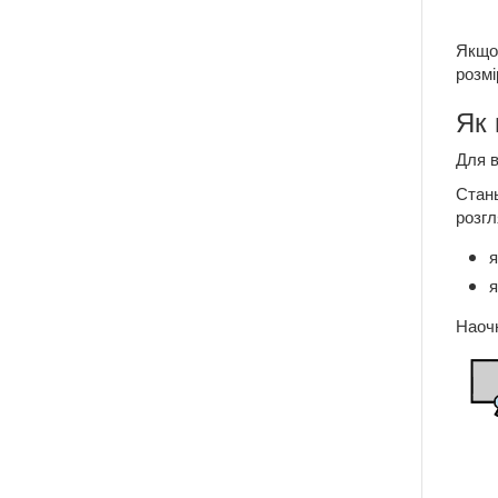
Якщо 
розмі
Як 
Для в
Стань
розгл
я
я
Наочн