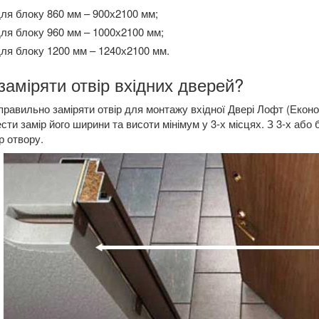
ля блоку 860 мм – 900х2100 мм;
ля блоку 960 мм – 1000х2100 мм;
ля блоку 1200 мм – 1240х2100 мм.
заміряти отвір вхідних дверей?
равильно заміряти отвір для монтажу вхідної Двері Лофт (Екон
сти замір його ширини та висоти мінімум у 3-х місцях. З 3-х або
р отвору.