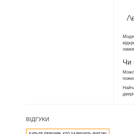
Модел
відкр
замов
Чи 
Можли
пожеж
Найча
двері
ВІДГУКИ
БУДЬТЕ ПЕРШИМ, ХТО ЗАЛИШИТЬ ВІДГУК!