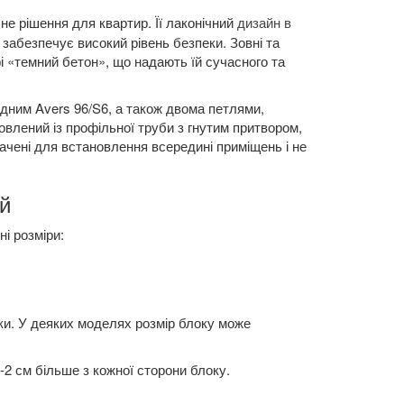
не рішення для квартир. Її лаконічний
дизайн в
 забезпечує високий рівень безпеки. Зовні та
 «темний бетон», що надають їй сучасного та
ним Avers 96/S6, а також двома петлями,
влений із профільної труби з гнутим притвором,
начені для встановлення всередині приміщень і не
й
і розміри:
ки. У деяких моделях розмір блоку може
-2 см більше з кожної сторони блоку.