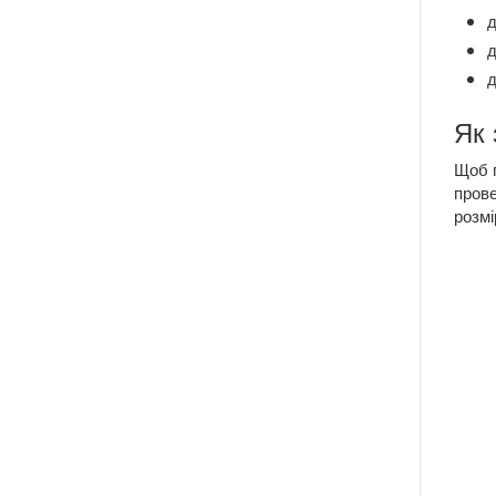
д
д
д
Як 
Щоб п
прове
розмі