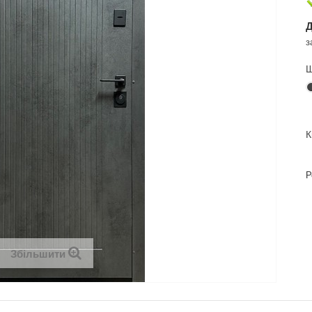
Д
з
Ш
К
Р
Збільшити