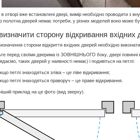
в отворі вже встановлені двері, вимір необхідно проводити з внут
р полотна дверей немає потреби, у різних моделей воно може бу
визначити сторону відкривання вхідних
изначення сторони відкриття вхідних дверей необхідно виконати т
те перед своїми дверима із ЗОВНІШНЬОГО боку, двері повинні в
ядаємо, таких дверей у наявності немає) і подивіться на петлі:
кщо петлі знаходяться зліва – це ліве відкривання;
кщо петлі знаходяться праворуч – це праве відкривання.
іший приклад на це фото (вид зверху).