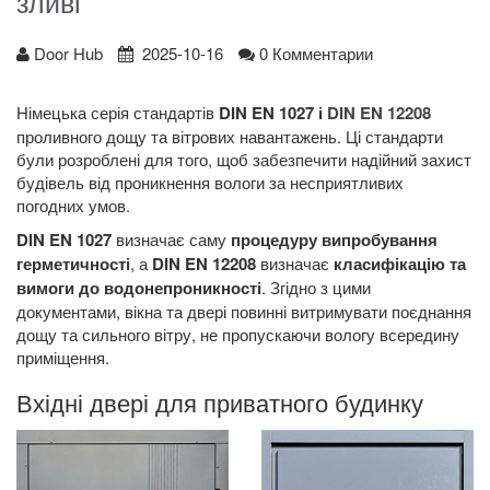
зливі
Door Hub
2025-10-16
0 Комментарии
Німецька серія стандартів
DIN EN 1027 і
DIN EN 12208
проливного дощу та вітрових навантажень. Ці стандарти
були розроблені для того, щоб забезпечити надійний захист
будівель від проникнення вологи за несприятливих
погодних умов.
DIN EN 1027
визначає саму
процедуру випробування
герметичності
, а
DIN EN 12208
визначає
класифікацію та
вимоги до водонепроникності
. Згідно з цими
документами, вікна та двері повинні витримувати поєднання
дощу та сильного вітру, не пропускаючи вологу всередину
приміщення.
Вхідні двері для приватного будинку