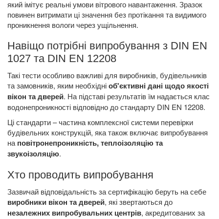
який імітує реальні умови вітрового навантаження. Зразок
повинен витримати ці значення без протікання та видимого
проникнення вологи через ущільнення.
Навіщо потрібні випробування з DIN EN
1027 та DIN EN 12208
Такі тести особливо важливі для виробників, будівельників
та замовників, яким необхідні
об'єктивні дані щодо якості
вікон та дверей
. На підставі результатів їм надається клас
водонепроникності відповідно до стандарту DIN EN 12208.
Ці стандарти – частина комплексної системи перевірки
будівельних конструкцій, яка також включає випробування
на
повітронепроникність, теплоізоляцію та
звукоізоляцію
.
Хто проводить випробування
Зазвичай відповідальність за сертифікацію беруть на себе
виробники вікон та дверей
, які звертаються до
незалежних випробувальних центрів
, акредитованих за