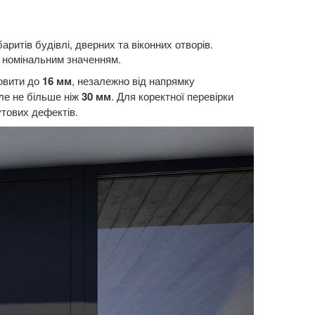
итів будівлі, дверних та віконних отворів.
а номінальним значенням.
новити до
16 мм
, незалежно від напрямку
але не більше ніж
30 мм
. Для коректної перевірки
утових дефектів.