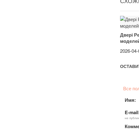
СХОЖІ
Двері Р
моделей
2026-04-
ОСТАВИ
Все по
Имя:
E-mail
не публи
Комме