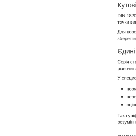
Кутов
DIN 1820
точки ви
Для коро
зберегти
Єдині
Серія ст
різночит
У специф
поря
пере
оцін
Така уні
розумінн