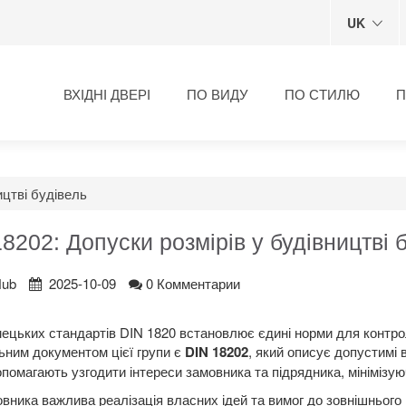
UK
ВХІДНІ ДВЕРІ
ПО ВИДУ
ПО СТИЛЮ
П
ицтві будівель
8202: Допуски розмірів у будівництві 
Hub
2025-10-09
0 Комментарии
мецьких стандартів DIN 1820 встановлює єдині норми для контрол
ним документом цієї групи є
DIN 18202
, який описує допустимі 
помагають узгодити інтереси замовника та підрядника, мінімізуюч
вника важлива реалізація власних ідей та вимог до зовнішнього в