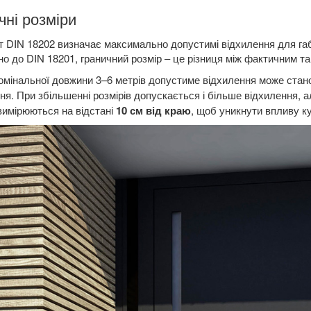
чні розміри
 DIN 18202 визначає максимально допустимі відхилення для габар
но до DIN 18201, граничний розмір – це різниця між фактичним т
номінальної довжини 3–6 метрів допустиме відхилення може ста
ня. При збільшенні розмірів допускається і більше відхилення, 
вимірюються на відстані
10 см від краю
, щоб уникнути впливу к