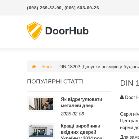
(098) 269-33-90
,
(066) 603-60-26
Блог
DIN 18202: Допуски розмірів у будівн
ПОПУЛЯРНІ СТАТТІ
DIN 1
Door 
Як відрегулювати
металеві двері
2025-02-06
Серія ні
Централь
Кращі виробники
норми до
вхідних дверей
Для замо
України у 2024 році