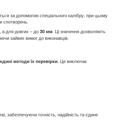
ться за допомогою спеціального калібру, при цьому
и спотворень.
, а для довгих – до
30 мм
. Ці значення дозволяють
юючи зайвих вимог до виконавців.
єдині методи їх перевірки
. Це виключає
і, забезпечуючи точність, надійність та єдине