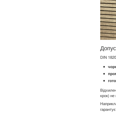
Допус
DIN 1820
чорн
про
гото
Відхилен
крок) не
Наприкл
гарантує