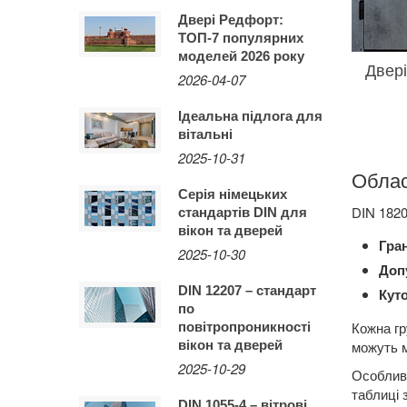
Двері Редфорт:
ТОП-7 популярних
моделей 2026 року
Двері
2026-04-07
Ідеальна підлога для
вітальні
2025-10-31
Облас
Серія німецьких
DIN 1820
стандартів DIN для
вікон та дверей
Гра
2025-10-30
Доп
DIN 12207 – стандарт
Кут
по
Кожна гр
повітропроникності
вікон та дверей
можуть м
2025-10-29
Особливу
таблиці 
DIN 1055-4 – вітрові