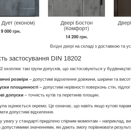
 Дует (економ)
Двері Бостон
Двер
(Комфорт)
9 000 грн.
14 200 грн.
Вхідні двері
на складі з доставкою та у
ть застосування DIN 18202
2 охоплює такі групи допусків, що застосовуються у будівництві
ничні розміри
– допустимі відхилення довжини, ширини та висот
уски площинності
– допустимі нерівності поверхонь стін, підлог
ові допуски
– точність кутів та перетинів площин.
упа оцінюється окремо. Це означає, що навіть якщо кутові парам
ати допустимі відхилення.
 увагу у стандарті приділено спірним моментам – наприклад, виз
з допустимими значеннями, які дають змогу порівнювати результ