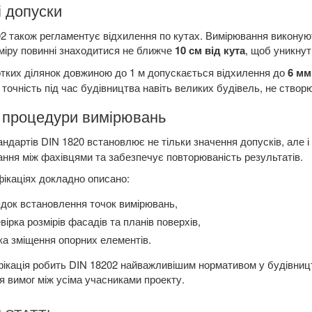
і допуски
2 також регламентує відхилення по кутах. Вимірювання виконую
міру повинні знаходитися не ближче
10 см від кута
, щоб уникнут
тких ділянок довжиною до 1 м допускається відхилення до
6 мм
 точність під час будівництва навіть великих будівель, не створ
 процедури вимірювань
андартів DIN 1820 встановлює не тільки значення допусків, але і
ання між фахівцями та забезпечує повторюваність результатів.
ікаціях докладно описано:
док встановлення точок вимірювань,
вірка розмірів фасадів та планів поверхів,
ка зміщення опорних елементів.
фікація робить DIN 18202 найважливішим нормативом у будівництв
я вимог між усіма учасниками проекту.