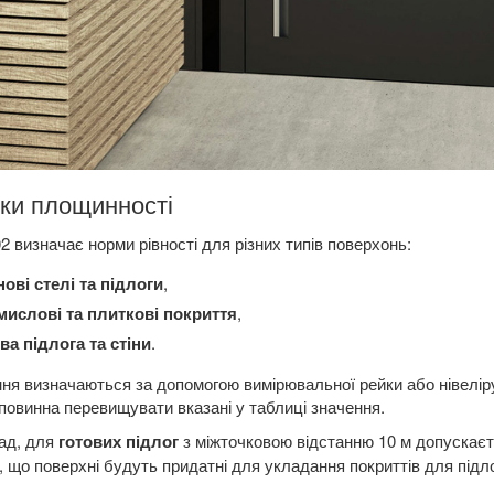
ки площинності
2 визначає норми рівності для різних типів поверхонь:
ові стелі та підлоги
,
мислові та плиткові покриття
,
ва підлога та стіни
.
ня визначаються за допомогою вимірювальної рейки або нівеліру
 повинна перевищувати вказані у таблиці значення.
ад, для
готових підлог
з міжточковою відстанню 10 м допускаєт
, що поверхні будуть придатні для укладання покриттів для підло