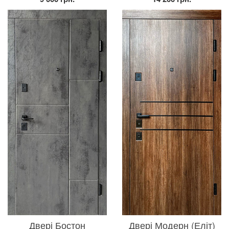
Двері Бостон
Двері Модерн (Еліт)