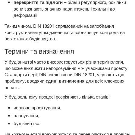
перекриття та підлоги
– більш регулярного, оскільки
вони зазнають значних навантажень і схильні до
деформації.
Таким чином, DIN 18201 спрямований на запобігання
конструктивним ушкодженням та забезпечує контроль на
всіх етапах будівництва.
Терміни та визначення
У будівництві часто використовується різна термінологія,
що може викликати непорозуміння між учасниками проекту.
Стандарти серії DIN, включаючи DIN 18201, усувають цю
проблему, вводячи
єдині визначення
для всіх ключових
понять.
У будівельному процесі розрізняють кілька етапів:
чорнове проектування,
планування,
будівництво.
На кожному етапі враховуються та перевіряються відповідні