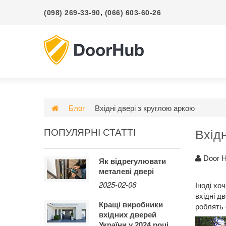
(098) 269-33-90
,
(066) 603-60-26
Блог
Вхідні двері з круглою аркою
ПОПУЛЯРНІ СТАТТІ
Вхідн
Door 
Як відрегулювати
металеві двері
2025-02-06
Іноді хо
вхідні д
Кращі виробники
роблять 
вхідних дверей
України у 2024 році