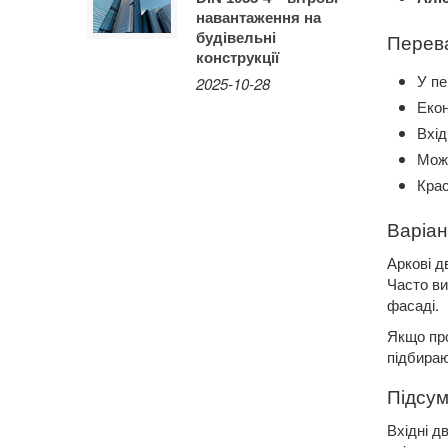
навантаження на
будівельні
Перев
конструкції
У пе
2025-10-28
Екон
Вхід
Можл
Крас
Варіа
Аркові д
Часто ви
фасаді.
Якщо про
підбираю
Підсум
Вхідні д