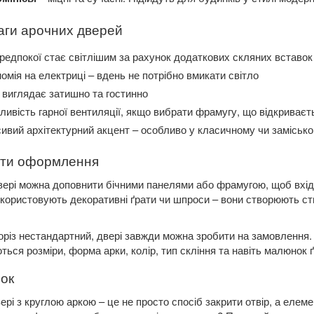
аги арочних дверей
редпокої стає світлішим за рахунок додаткових скляних вставок
омія на електриці – вдень не потрібно вмикати світло
 виглядає затишно та гостинно
ивість гарної вентиляції, якщо вибрати фрамугу, що відкриваєт
ивий архітектурний акцент – особливо у класичному чи замісько
нти оформлення
вері можна доповнити бічними панелями або фрамугою, щоб вхід
користовують декоративні ґрати чи шпроси – вони створюють ст
різ нестандартний, двері завжди можна зробити на замовлення.
ться розміри, форма арки, колір, тип скління та навіть малюнок ґ
ок
вері з круглою аркою – це не просто спосіб закрити отвір, а елем