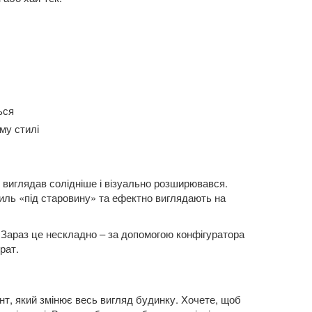
ься
му стилі
 виглядав солідніше і візуально розширювався.
иль «під старовину» та ефектно виглядають на
 Зараз це нескладно – за допомогою конфігуратора
рат.
ент, який змінює весь вигляд будинку. Хочете, щоб