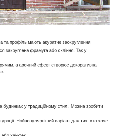
на та профіль мають акуратне заокруглення
 закруглена фрамуга або скління. Так у
рямим, а арочний ефект створює декоративна
ах
та будинках у традиційному стилі. Можна зробити
гурації. Найпопулярніший варіант для тих, хто хоче
 або хай-тек.