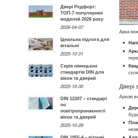
Двері Редфорт:
ТОП-7 популярних
моделей 2026 року
2026-04-07
Арка мож
Ідеальна підлога для
Нап
вітальні
Арк
2025-10-31
пере
Ква
Серія німецьких
скля
стандартів DIN для
вікон та дверей
2025-10-30
Двері 
Аркові в
DIN 12207 – стандарт
по
Дер
повітропроникності
будь
вікон та дверей
Пла
2025-10-29
незв
Алю
DIN 1055-4 – вітрові