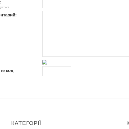
:
куеться
нтарий:
те код
КАТЕГОРІЇ