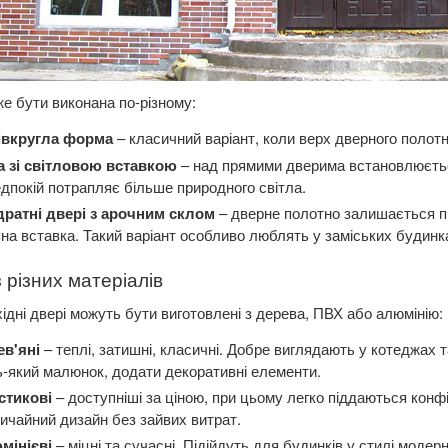
е бути виконана по-різному:
івкругла форма
– класичний варіант, коли верх дверного полот
а зі світловою вставкою
– над прямими дверима встановлюється
дпокій потрапляє більше природного світла.
дратні двері з арочним склом
– дверне полотно залишається п
на вставка. Такий варіант особливо люблять у заміських будинк
з різних матеріалів
хідні двері можуть бути виготовлені з дерева, ПВХ або алюмінію:
ев'яні
– теплі, затишні, класичні. Добре виглядають у котеджах 
-який малюнок, додати декоративні елементи.
стикові
– доступніші за ціною, при цьому легко піддаються конфі
ичайний дизайн без зайвих витрат.
мінієві
– міцні та сучасні. Підійдуть для будинків у стилі модерн