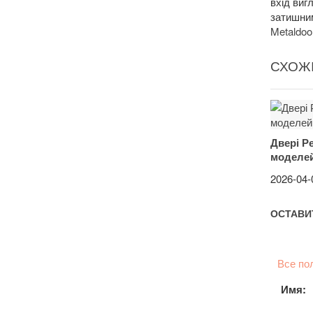
вхід виг
затишним
Metaldoo
СХОЖІ
Двері Р
моделей
2026-04-
ОСТАВИ
Все по
Имя: